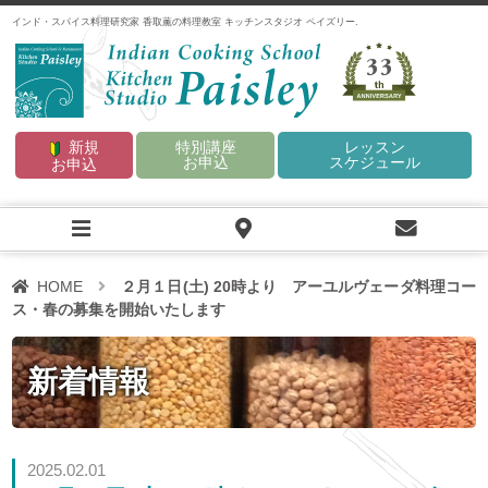
インド・スパイス料理研究家 香取薫の料理教室 キッチンスタジオ ペイズリー.
33
新規
特別講座
レッスン
お申込
スケジュール
お申込
HOME
２月１日(土) 20時より アーユルヴェーダ料理コー
ス・春の募集を開始いたします
新着情報
2025.02.01